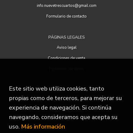
info.nuevetrescuartos@gmail.com
Formulario de contacto
PÁGINAS LEGALES
Aviso legal
Condiciones de venta
Protección de datos
Este sitio web utiliza cookies, tanto
ATENCIÓN AL CLIENTE
propias como de terceros, para mejorar su
Quiénes somos
experiencia de navegación. Si continúa
Pedidos especiales
navegando, consideramos que acepta su
uso.
Más información