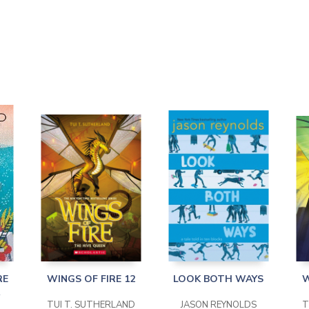
RE
WINGS OF FIRE 12
LOOK BOTH WAYS
W
TUI T. SUTHERLAND
JASON REYNOLDS
T