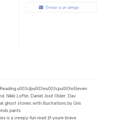
Enviar a un amigo
reat Reading.u003c/pu003eu003cpu003eEleven
d, Nikki Loftin, Daniel José Older, Dav
al ghost stories with illustrations by Gris
ends pants
 is a creepy-fun read (if youre brave