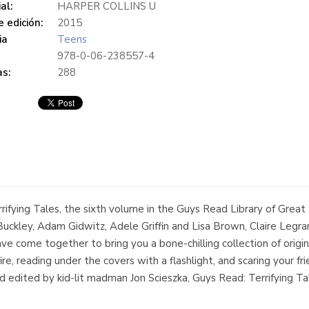
al:
HARPER COLLINS U
 edición:
2015
ia
Teens
978-0-06-238557-4
s:
288
errifying Tales, the sixth volume in the Guys Read Library of G
Buckley, Adam Gidwitz, Adele Griffin and Lisa Brown, Claire Legran
have come together to bring you a bone-chilling collection of origin
re, reading under the covers with a flashlight, and scaring your fri
ited by kid-lit madman Jon Scieszka, Guys Read: Terrifying Tales