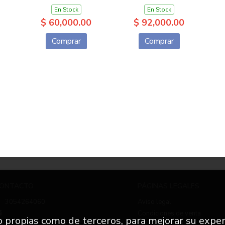
En Stock
En Stock
$ 60,000.00
$ 92,000.00
Comprar
Comprar
ONTACTO
PÁGINAS LEGALES
3054264060
Aviso legal
Condiciones de venta
to propias como de terceros, para mejorar su exper
nfo.nuevetrescuartos@gmail.com