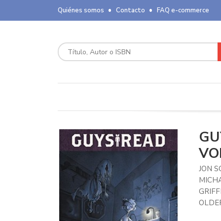
Quiénes somos
Contacto
FAQ e-commerce
GU
VO
JON S
MICHA
GRIFF
OLDER