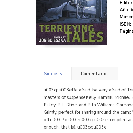
Editori
Año de
Mater
ISBN:
Página
Sinopsis
Comentarios
u003cpu003eBe afraid, be very afraid of T
masters of suspenseKelly Barnhill, Michael 
Pilkey, R.L. Stine, and Rita Williams-Garcia
Grimly, perfect for sharing around the campfi
off.u003c/pu003eu003cpu003eCompiled and ed
enough, that is). u003c/pu003e