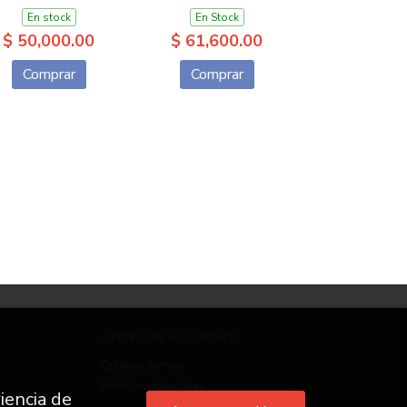
En stock
En Stock
$ 50,000.00
$ 61,600.00
Comprar
Comprar
ATENCIÓN AL CLIENTE
Quiénes somos
Pedidos especiales
iencia de