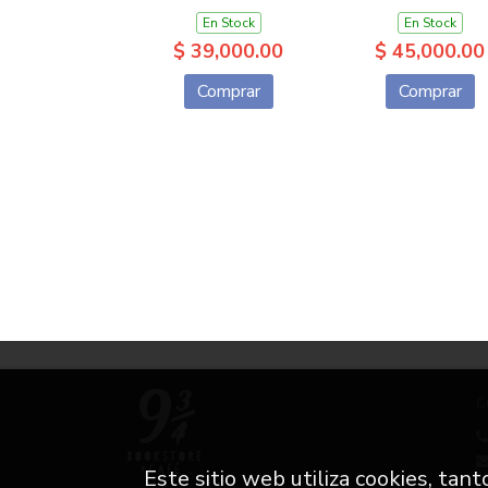
En Stock
En Stock
$ 39,000.00
$ 45,000.00
Comprar
Comprar
C
Este sitio web utiliza cookies, tan
i