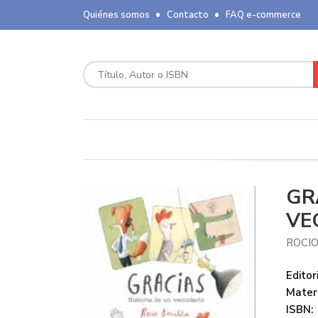
Quiénes somos
Contacto
FAQ e-commerce
GR
VE
ROCIO
Editori
Mater
ISBN: