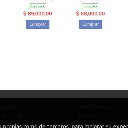
En stock
En stock
$ 89,000.00
$ 68,000.00
Comprar
Comprar
ONTACTO
PÁGINAS LEGALES
3054264060
Aviso legal
Condiciones de venta
to propias como de terceros, para mejorar su exper