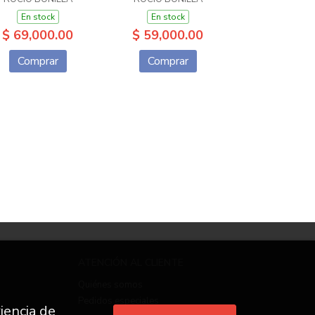
En stock
En stock
$ 69,000.00
$ 59,000.00
Comprar
Comprar
ATENCIÓN AL CLIENTE
Quiénes somos
Pedidos especiales
iencia de