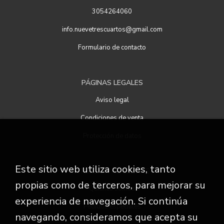
3054264060
info.nuevetrescuartos@gmail.com
Formulario de contacto
PÁGINAS LEGALES
Aviso legal
Condiciones de venta
Protección de datos
Este sitio web utiliza cookies, tanto
ATENCIÓN AL CLIENTE
propias como de terceros, para mejorar su
Quiénes somos
experiencia de navegación. Si continúa
Pedidos especiales
navegando, consideramos que acepta su