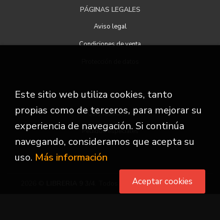
PÁGINAS LEGALES
Aviso legal
Condiciones de venta
Protección de datos
Este sitio web utiliza cookies, tanto
ATENCIÓN AL CLIENTE
propias como de terceros, para mejorar su
Quiénes somos
experiencia de navegación. Si continúa
Pedidos especiales
navegando, consideramos que acepta su
uso.
Más información
Aceptar cookies
2026 ©
LIBRERIA 9 3/4
. Todos los Derechos Reservados