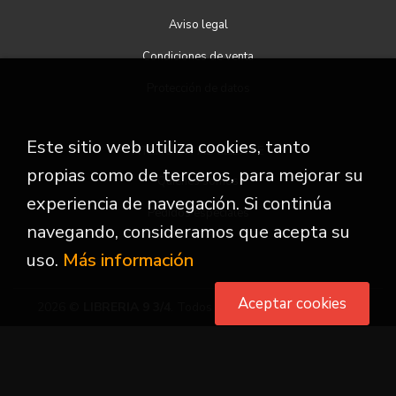
Aviso legal
Condiciones de venta
Protección de datos
Este sitio web utiliza cookies, tanto
ATENCIÓN AL CLIENTE
propias como de terceros, para mejorar su
Quiénes somos
experiencia de navegación. Si continúa
Pedidos especiales
navegando, consideramos que acepta su
uso.
Más información
Aceptar cookies
2026 ©
LIBRERIA 9 3/4
. Todos los Derechos Reservados