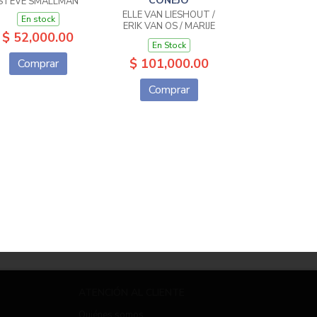
CONEJO
STEVE SMALLMAN
ELLE VAN LIESHOUT /
En stock
ERIK VAN OS / MARIJE
$ 52,000.00
TOLMAN
En Stock
$ 101,000.00
Comprar
Comprar
ATENCIÓN AL CLIENTE
Quiénes somos