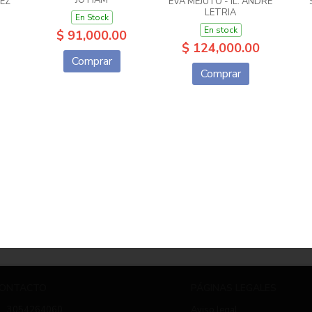
JO HAM
EZ
EVA MEJUTO - IL. ANDRE
LETRIA
En Stock
En stock
$ 91,000.00
$ 124,000.00
Comprar
Comprar
ONTACTO
PÁGINAS LEGALES
3054264060
Aviso legal