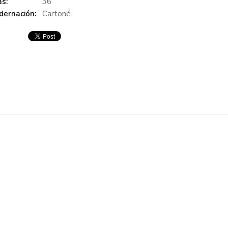
s:
36
dernación:
Cartoné