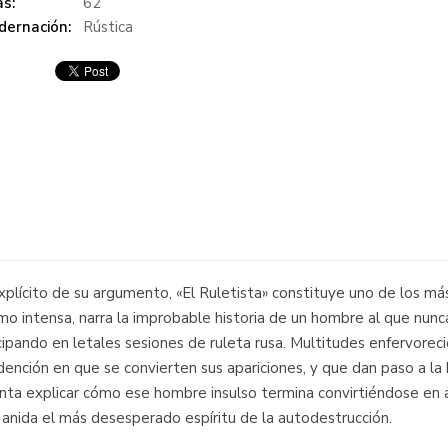
s:
62
dernación:
Rústica
lícito de su argumento, «El Ruletista» constituye uno de los más 
mo intensa, narra la improbable historia de un hombre al que nunc
pando en letales sesiones de ruleta rusa. Multitudes enfervoreci
ención en que se convierten sus apariciones, y que dan paso a la h
tenta explicar cómo ese hombre insulso termina convirtiéndose en
 anida el más desesperado espíritu de la autodestrucción.