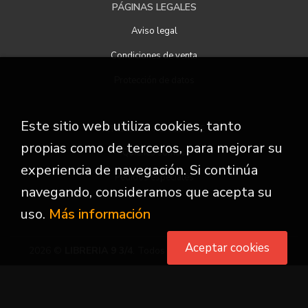
PÁGINAS LEGALES
Aviso legal
Condiciones de venta
Protección de datos
Este sitio web utiliza cookies, tanto
ATENCIÓN AL CLIENTE
propias como de terceros, para mejorar su
Quiénes somos
experiencia de navegación. Si continúa
Pedidos especiales
navegando, consideramos que acepta su
uso.
Más información
Aceptar cookies
2026 ©
LIBRERIA 9 3/4
. Todos los Derechos Reservados