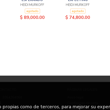
HEIDI MURKOFF
HEIDI MURKOFF
agotado
agotado
$ 89,000.00
$ 74,800.00
ONTACTO
PÁGINAS LEGALES
3054264060
Aviso legal
Condiciones de venta
to propias como de terceros, para mejorar su exper
nfo.nuevetrescuartos@gmail.com
Protección de datos