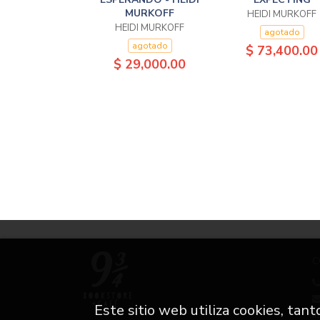
MURKOFF
HEIDI MURKOFF
HEIDI MURKOFF
agotado
agotado
$ 73,400.00
$ 29,000.00
C
Este sitio web utiliza cookies, tan
i