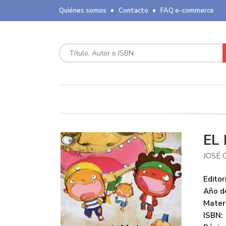
Quiénes somos
Contacto
FAQ e-commerce
EL
JOSÉ 
Editori
Año de
Mater
ISBN: