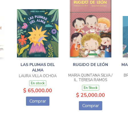
LAS PLUMAS DEL
RUGIDO DE LEÓN
MA
ALMA
MARÍA QUINTANA SILVA /
B
LAURA VILLA OCHOA
IL. TERESA RAMOS
En stock
CHANO
En Stock
$ 65,000.00
$ 25,000.00
Comprar
Comprar