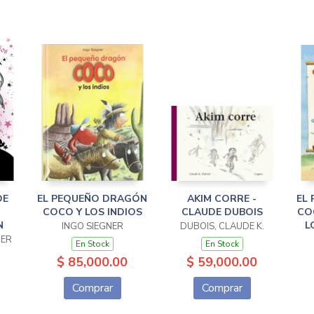
DE
EL PEQUEÑO DRAGÓN
AKIM CORRE -
EL
COCO Y LOS INDIOS
CLAUDE DUBOIS
CO
N
L
INGO SIEGNER
DUBOIS, CLAUDE K.
TER
En Stock
En Stock
$ 85,000.00
$ 59,000.00
Comprar
Comprar