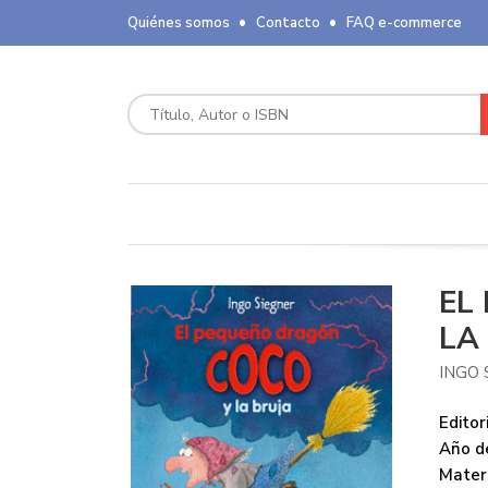
Quiénes somos
Contacto
FAQ e-commerce
EL
LA
INGO 
Editori
Año de
Mater