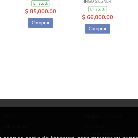
INGO SIEGNER
En stock
En stock
$ 85,000.00
$ 66,000.00
Comprar
Comprar
ONTACTO
PÁGINAS LEGALES
3054264060
Aviso legal
Condiciones de venta