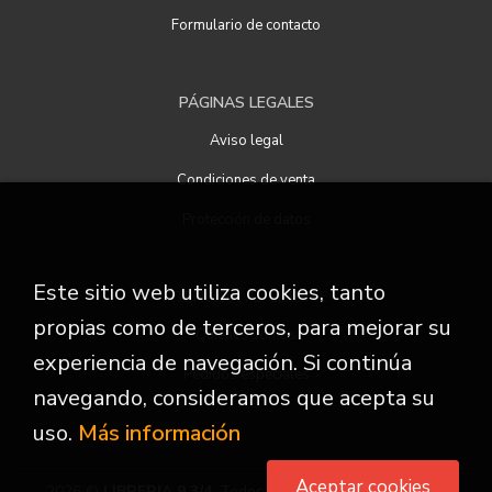
Formulario de contacto
PÁGINAS LEGALES
Aviso legal
Condiciones de venta
Protección de datos
Este sitio web utiliza cookies, tanto
ATENCIÓN AL CLIENTE
propias como de terceros, para mejorar su
Quiénes somos
experiencia de navegación. Si continúa
Pedidos especiales
navegando, consideramos que acepta su
uso.
Más información
Aceptar cookies
2026 ©
LIBRERIA 9 3/4
. Todos los Derechos Reservados