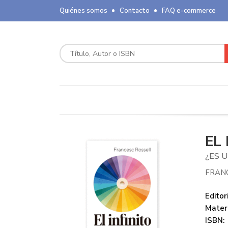
Quiénes somos
Contacto
FAQ e-commerce
EL 
¿ES U
FRAN
Editori
Mater
ISBN: