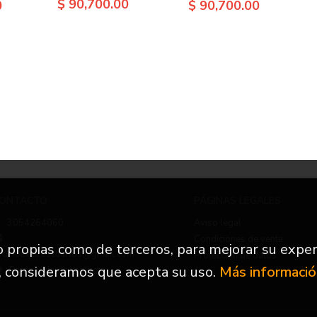
$ 90,700.00
0
$ 90,700.00
ONTACTO
PÁGINAS LEGALES
3054264060
Aviso legal
Condiciones de venta
to propias como de terceros, para mejorar su exper
nfo.nuevetrescuartos@gmail.com
Protección de datos
, consideramos que acepta su uso.
Más informaci
Formulario de contacto