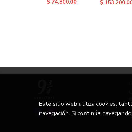
$ 74,800.00
$ 153,200.0
C
Este sitio web utiliza cookies, tan
i
navegación. Si continúa navegando