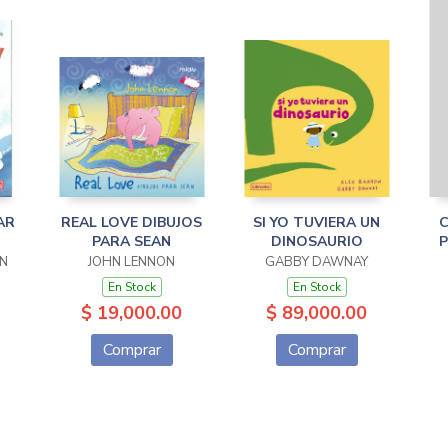
AR
REAL LOVE DIBUJOS
SI YO TUVIERA UN
C
PARA SEAN
DINOSAURIO
P
N
JOHN LENNON
GABBY DAWNAY
En Stock
En Stock
$ 19,000.00
$ 89,000.00
Comprar
Comprar