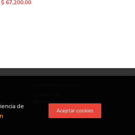
$ 67,200.00
ATENCIÓN AL CLIENTE
Quiénes somos
Pedidos especiales
iencia de
Aceptar cookies
ón