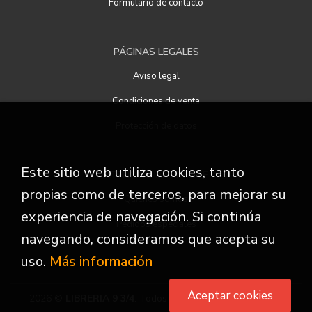
Formulario de contacto
PÁGINAS LEGALES
Aviso legal
Condiciones de venta
Protección de datos
Este sitio web utiliza cookies, tanto
ATENCIÓN AL CLIENTE
propias como de terceros, para mejorar su
Quiénes somos
experiencia de navegación. Si continúa
Pedidos especiales
navegando, consideramos que acepta su
uso.
Más información
Aceptar cookies
2026 ©
LIBRERIA 9 3/4
. Todos los Derechos Reservados