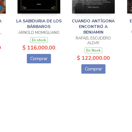
A
LA SABIDURIA DE LOS
CUANDO ANTÍGONA
E
BÁRBAROS
ENCONTRÓ A
BENJAMIN
L
ARNOLD MOMIGLIANO
RAFAEL ESCUDERO
En stock
ALDAY
0
$ 116,000.00
En Stock
$ 122,000.00
Comprar
Comprar