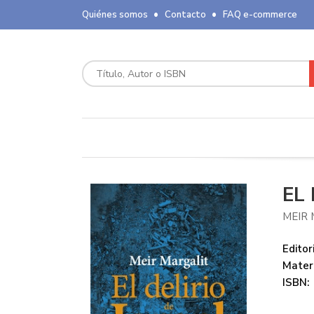
Quiénes somos
Contacto
FAQ e-commerce
EL 
MEIR
Editori
Mater
ISBN: