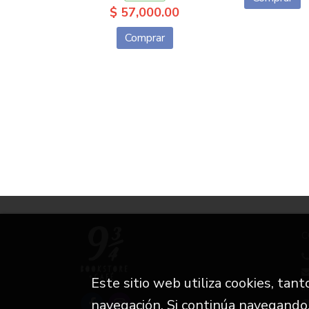
$ 57,000.00
Comprar
C
Este sitio web utiliza cookies, tan
i
navegación. Si continúa navegando