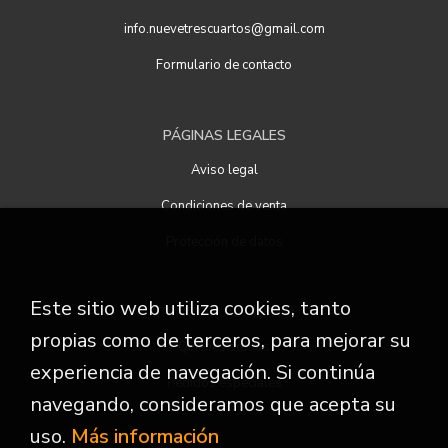
info.nuevetrescuartos@gmail.com
Formulario de contacto
PÁGINAS LEGALES
Aviso legal
Condiciones de venta
Protección de datos
Este sitio web utiliza cookies, tanto
ATENCIÓN AL CLIENTE
propias como de terceros, para mejorar su
Quiénes somos
experiencia de navegación. Si continúa
Pedidos especiales
navegando, consideramos que acepta su
uso.
Más información