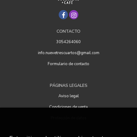
CONTACTO
3054264060
info.nuevetrescuartos@gmail.com
Formulario de contacto
PÁGINAS LEGALES
Aviso legal
Condiciones de venta
Protección de datos