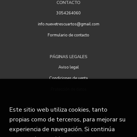
CONTACTO
3054264060
info.nuevetrescuartos@gmail.com
Formulario de contacto
PÁGINAS LEGALES
Aviso legal
Condiciones de venta
Protección de datos
Este sitio web utiliza cookies, tanto
ATENCIÓN AL CLIENTE
propias como de terceros, para mejorar su
Quiénes somos
experiencia de navegación. Si continúa
Pedidos especiales