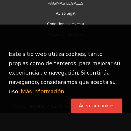
PÁGINAS LEGALES
Aviso legal
Condiciones de venta
Protección de datos
Este sitio web utiliza cookies, tanto
ATENCIÓN AL CLIENTE
propias como de terceros, para mejorar su
Quiénes somos
experiencia de navegación. Si continúa
Pedidos especiales
navegando, consideramos que acepta su
uso.
Más información
Aceptar cookies
2026 ©
LIBRERIA 9 3/4
. Todos los Derechos Reservados