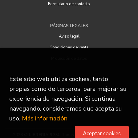
Formulario de contacto
PÁGINAS LEGALES
Aviso legal
Condiciones de venta
Protección de datos
Este sitio web utiliza cookies, tanto
ATENCIÓN AL CLIENTE
propias como de terceros, para mejorar su
Quiénes somos
experiencia de navegación. Si continúa
Pedidos especiales
navegando, consideramos que acepta su
uso.
Más información
Aceptar cookies
2026 ©
LIBRERIA 9 3/4
. Todos los Derechos Reservados