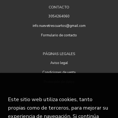
CONTACTO
3054264060
info.nuevetrescuartos@gmail.com
Formulario de contacto
PÁGINAS LEGALES
Aviso legal
Condiciones de venta
Protección de datos
Este sitio web utiliza cookies, tanto
ATENCIÓN AL CLIENTE
propias como de terceros, para mejorar su
Quiénes somos
experiencia de navegación. Si continúa