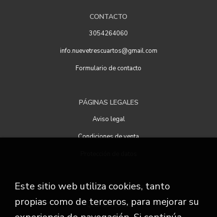
CONTACTO
3054264060
info.nuevetrescuartos@gmail.com
Formulario de contacto
PÁGINAS LEGALES
Aviso legal
Condiciones de venta
Protección de datos
Este sitio web utiliza cookies, tanto
ATENCIÓN AL CLIENTE
propias como de terceros, para mejorar su
Quiénes somos