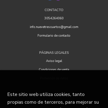
CONTACTO
3054264060
info.nuevetrescuartos@gmail.com
Formulario de contacto
PÁGINAS LEGALES
Aviso legal
Condiciones de venta
Protección de datos
Este sitio web utiliza cookies, tanto
ATENCIÓN AL CLIENTE
propias como de terceros, para mejorar su
Quiénes somos