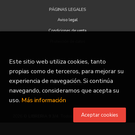
PÁGINAS LEGALES
Aviso legal
Condiciones de venta
Protección de datos
Este sitio web utiliza cookies, tanto
ATENCIÓN AL CLIENTE
propias como de terceros, para mejorar su
Quiénes somos
experiencia de navegación. Si continúa
Pedidos especiales
navegando, consideramos que acepta su
uso.
Más información
Aceptar cookies
2026 ©
LIBRERIA 9 3/4
. Todos los Derechos Reservados