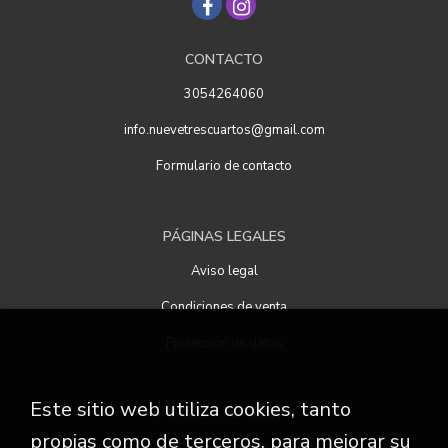
CONTACTO
3054264060
info.nuevetrescuartos@gmail.com
Formulario de contacto
PÁGINAS LEGALES
Aviso legal
Condiciones de venta
Protección de datos
Este sitio web utiliza cookies, tanto
ATENCIÓN AL CLIENTE
propias como de terceros, para mejorar su