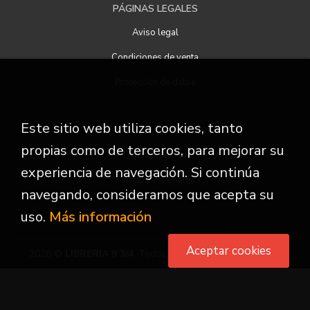
PÁGINAS LEGALES
Aviso legal
Condiciones de venta
Protección de datos
Este sitio web utiliza cookies, tanto
ATENCIÓN AL CLIENTE
propias como de terceros, para mejorar su
Quiénes somos
experiencia de navegación. Si continúa
Pedidos especiales
navegando, consideramos que acepta su
uso.
Más información
Aceptar cookies
2026 ©
LIBRERIA 9 3/4
. Todos los Derechos Reservados