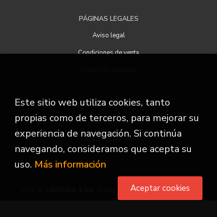
PÁGINAS LEGALES
Aviso legal
Condiciones de venta
Protección de datos
Este sitio web utiliza cookies, tanto
ATENCIÓN AL CLIENTE
propias como de terceros, para mejorar su
Quiénes somos
experiencia de navegación. Si continúa
Pedidos especiales
navegando, consideramos que acepta su
uso.
Más información
Aceptar cookies
2026 ©
LIBRERIA 9 3/4
. Todos los Derechos Reservados