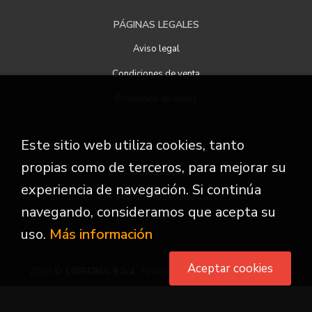
PÁGINAS LEGALES
Aviso legal
Condiciones de venta
Protección de datos
Este sitio web utiliza cookies, tanto
ATENCIÓN AL CLIENTE
propias como de terceros, para mejorar su
Quiénes somos
experiencia de navegación. Si continúa
Pedidos especiales
navegando, consideramos que acepta su
uso.
Más información
Aceptar cookies
2026 ©
LIBRERIA 9 3/4
. Todos los Derechos Reservados