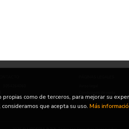
ONTACTO
PÁGINAS LEGALES
3054264060
Aviso legal
Condiciones de venta
to propias como de terceros, para mejorar su exper
nfo.nuevetrescuartos@gmail.com
Protección de datos
, consideramos que acepta su uso.
Más informaci
Formulario de contacto