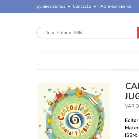
Quiénes somos
Contacto
FAQ e-commerce
CA
JU
VARIO
Editori
Mater
ISBN: