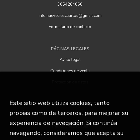
3054264060
info.nuevetrescuartos@gmail.com
Formulario de contacto
PÁGINAS LEGALES
Aviso legal
Condiciones de venta
Protección de datos
Este sitio web utiliza cookies, tanto
ATENCIÓN AL CLIENTE
propias como de terceros, para mejorar su
Quiénes somos
experiencia de navegación. Si continúa
Pedidos especiales
navegando, consideramos que acepta su