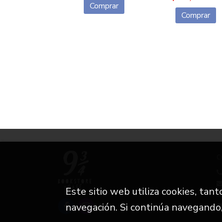
Comprar
Comprar
C
Este sitio web utiliza cookies, tan
i
navegación. Si continúa navegando