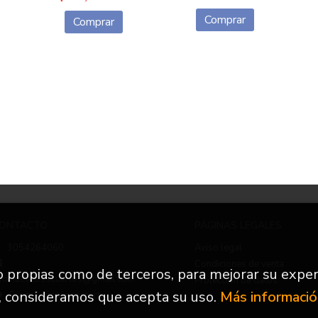
Comprar
Comprar
ONTACTO
PÁGINAS LEGALES
3054264060
Aviso legal
Condiciones de venta
to propias como de terceros, para mejorar su exper
nfo.nuevetrescuartos@gmail.com
Protección de datos
, consideramos que acepta su uso.
Más informaci
Formulario de contacto