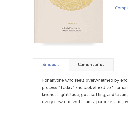
Compa
Sinopsis
Comentarios
For anyone who feels overwhelmed by endless 
process "Today" and look ahead to "Tomorrow
kindness, gratitude, goal setting, and letti
every new one with clarity, purpose, and joy