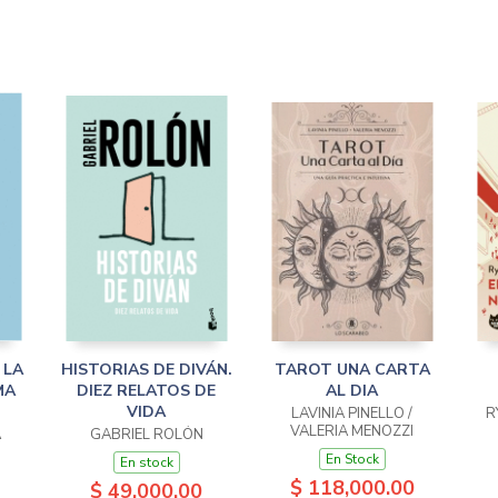
 LA
HISTORIAS DE DIVÁN.
TAROT UNA CARTA
MA
DIEZ RELATOS DE
AL DIA
VIDA
LAVINIA PINELLO /
R
VALERIA MENOZZI
A
GABRIEL ROLÓN
En Stock
En stock
$ 118,000.00
$ 49,000.00