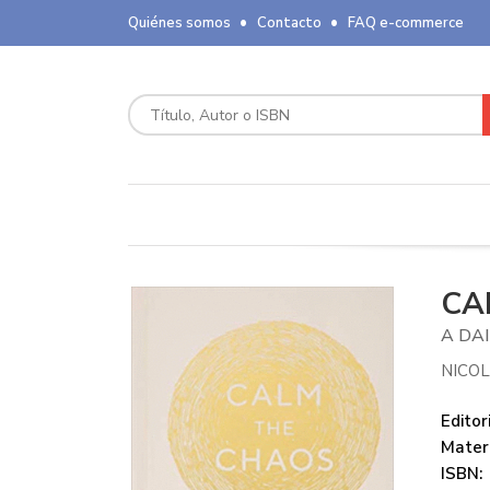
Quiénes somos
Contacto
FAQ e-commerce
CA
A DA
NICOL
Editori
Mater
ISBN: