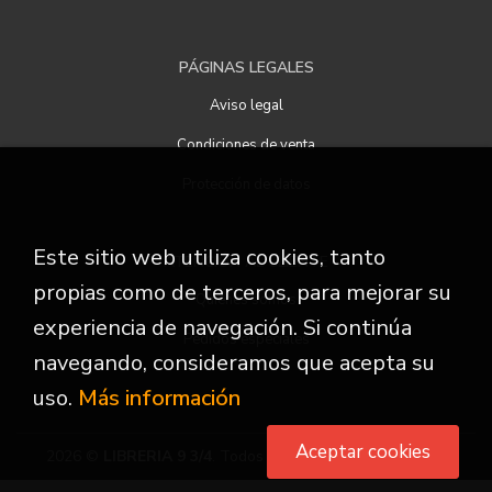
PÁGINAS LEGALES
Aviso legal
Condiciones de venta
Protección de datos
Este sitio web utiliza cookies, tanto
ATENCIÓN AL CLIENTE
propias como de terceros, para mejorar su
Quiénes somos
experiencia de navegación. Si continúa
Pedidos especiales
navegando, consideramos que acepta su
uso.
Más información
Aceptar cookies
2026 ©
LIBRERIA 9 3/4
. Todos los Derechos Reservados