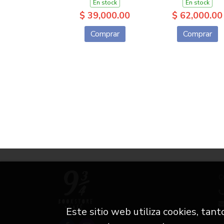
En stock
En stock
$ 39,000.00
$ 62,000.00
Comprar
Comprar
C
Este sitio web utiliza cookies, tan
i