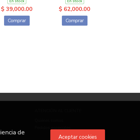
En stock
En stock
$ 39,000.00
$ 62,000.00
Comprar
Comprar
ATENCIÓN AL CLIENTE
Quiénes somos
Pedidos especiales
iencia de
Aceptar cookies