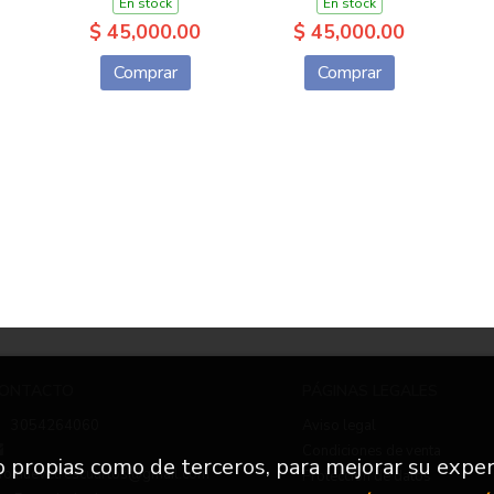
En stock
En stock
$ 45,000.00
$ 45,000.00
Comprar
Comprar
ONTACTO
PÁGINAS LEGALES
3054264060
Aviso legal
Condiciones de venta
to propias como de terceros, para mejorar su exper
nfo.nuevetrescuartos@gmail.com
Protección de datos