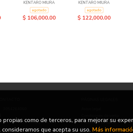
KENTARO MIURA
KENTARO MIURA
agotado
agotado
0
$ 106,000.00
$ 122,000.00
ONTACTO
PÁGINAS LEGALES
3054264060
Aviso legal
Condiciones de venta
to propias como de terceros, para mejorar su exper
nfo.nuevetrescuartos@gmail.com
Protección de datos
, consideramos que acepta su uso.
Más informaci
Formulario de contacto