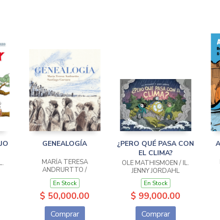
IJO
GENEALOGÍA
¿PERO QUÉ PASA CON
A
EL CLIMA?
MARÍA TERESA
L.
OLE MATHISMOEN / IL.
ANDRURTTO /
JENNY JORDAHL
SANTIAGO GUEVARA
En Stock
En Stock
$ 50,000.00
$ 99,000.00
Comprar
Comprar