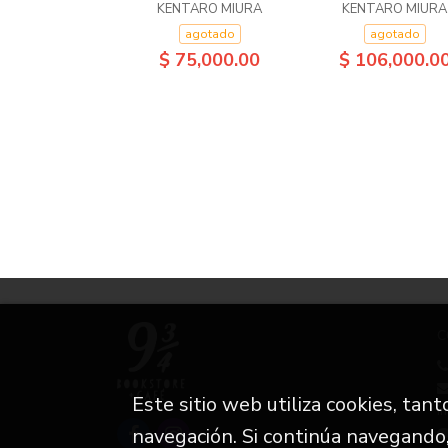
KENTARO MIURA
KENTARO MIURA
agotado
agotado
$ 75,000.00
$ 106,000.0
C
Este sitio web utiliza cookies, tan
i
navegación. Si continúa navegando