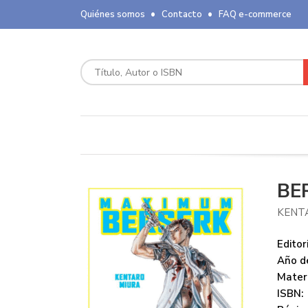
Quiénes somos
Contacto
FAQ e-commerce
BE
KENT
Editori
Año de
Mater
ISBN: