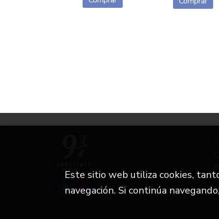
Comprar
Comprar
C
Este sitio web utiliza cookies, tan
i
navegación. Si continúa navegando