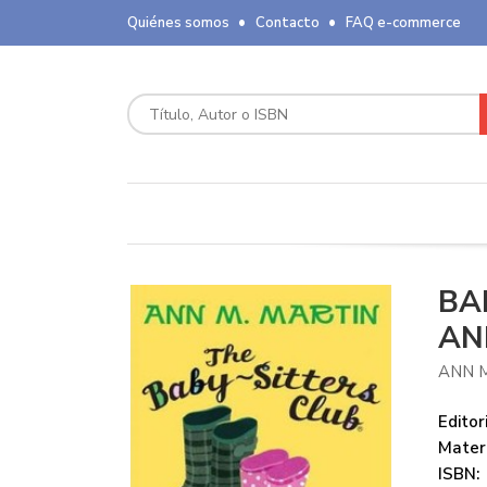
Quiénes somos
Contacto
FAQ e-commerce
BA
AN
ANN 
Editori
Mater
ISBN: