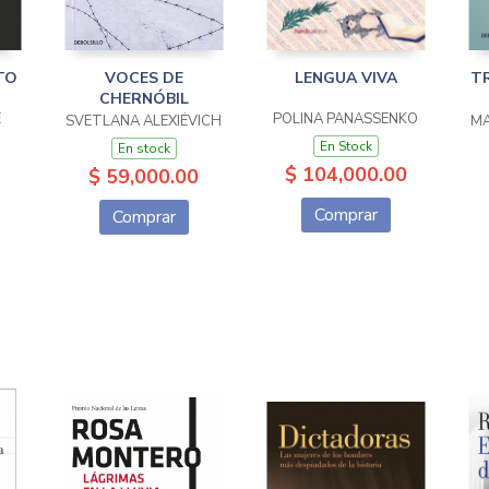
TO
VOCES DE
LENGUA VIVA
T
CHERNÓBIL
E
POLINA PANASSENKO
SVETLANA ALEXIÉVICH
MA
En Stock
En stock
$ 104,000.00
$ 59,000.00
Comprar
Comprar