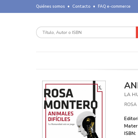
Quiénes somos
Contacto
FAQ e-commerce
AN
LA H
ROSA
Editori
Mater
ISBN: