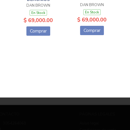
DAN BROWN
DAN BROWN
En Stock
En Stock
$ 69,000.00
$ 69,000.00
Comprar
Comprar
ONTACTO
PÁGINAS LEGALES
3054264060
Aviso legal