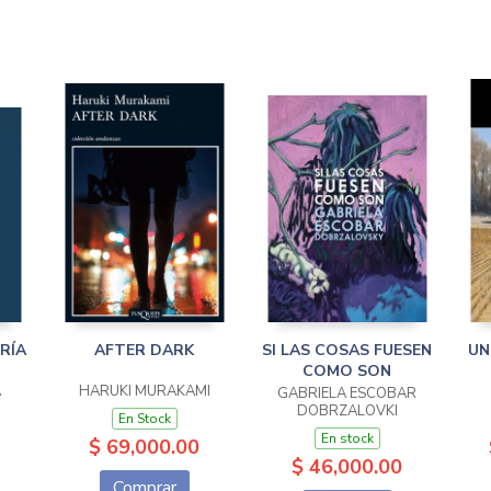
RÍA
AFTER DARK
SI LAS COSAS FUESEN
UN
COMO SON
A
HARUKI MURAKAMI
GABRIELA ESCOBAR
DOBRZALOVKI
En Stock
En stock
$ 69,000.00
$ 46,000.00
Comprar