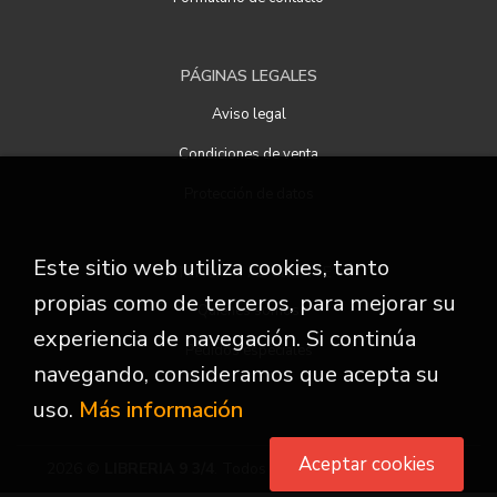
PÁGINAS LEGALES
Aviso legal
Condiciones de venta
Protección de datos
Este sitio web utiliza cookies, tanto
ATENCIÓN AL CLIENTE
propias como de terceros, para mejorar su
Quiénes somos
experiencia de navegación. Si continúa
Pedidos especiales
navegando, consideramos que acepta su
uso.
Más información
Aceptar cookies
2026 ©
LIBRERIA 9 3/4
. Todos los Derechos Reservados