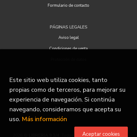
Formulario de contacto
PÁGINAS LEGALES
Aviso legal
Condiciones de venta
Protección de datos
Este sitio web utiliza cookies, tanto
ATENCIÓN AL CLIENTE
propias como de terceros, para mejorar su
Quiénes somos
experiencia de navegación. Si continúa
Pedidos especiales
navegando, consideramos que acepta su
uso.
Más información
Aceptar cookies
2026 ©
LIBRERIA 9 3/4
. Todos los Derechos Reservados