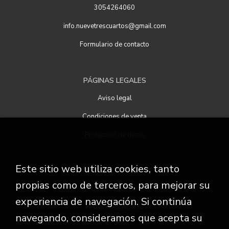
3054264060
info.nuevetrescuartos@gmail.com
Formulario de contacto
PÁGINAS LEGALES
Aviso legal
Condiciones de venta
Protección de datos
Este sitio web utiliza cookies, tanto
ATENCIÓN AL CLIENTE
propias como de terceros, para mejorar su
Quiénes somos
experiencia de navegación. Si continúa
Pedidos especiales
navegando, consideramos que acepta su