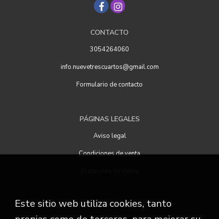
CONTACTO
3054264060
info.nuevetrescuartos@gmail.com
Formulario de contacto
PÁGINAS LEGALES
Aviso legal
Condiciones de venta
Protección de datos
Este sitio web utiliza cookies, tanto
ATENCIÓN AL CLIENTE