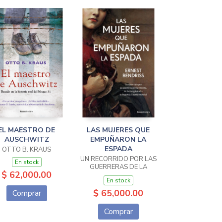
EL MAESTRO DE
LAS MUJERES QUE
AUSCHWITZ
EMPUÑARON LA
ESPADA
OTTO B. KRAUS
UN RECORRIDO POR LAS
En stock
GUERRERAS DE LA
$ 62,000.00
HISTORIA, DE LA
En stock
ANTIGÜEDAD A LA
SEGUNDA GUERRA
$ 65,000.00
Comprar
MUNDIAL
Comprar