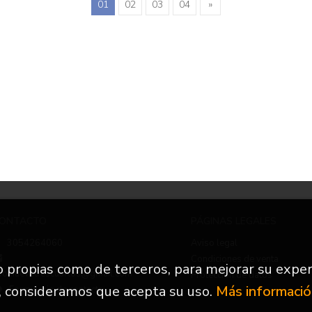
01
02
03
04
»
ONTACTO
PÁGINAS LEGALES
3054264060
Aviso legal
Condiciones de venta
to propias como de terceros, para mejorar su exper
nfo.nuevetrescuartos@gmail.com
Protección de datos
, consideramos que acepta su uso.
Más informaci
Formulario de contacto