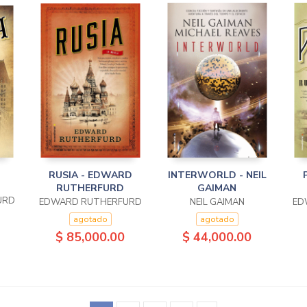
RUSIA - EDWARD
INTERWORLD - NEIL
RUTHERFURD
GAIMAN
URD
EDWARD RUTHERFURD
NEIL GAIMAN
ED
agotado
agotado
$ 85,000.00
$ 44,000.00