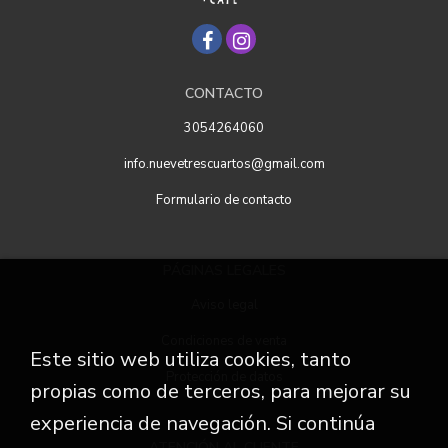
CONTACTO
3054264060
info.nuevetrescuartos@gmail.com
Formulario de contacto
PÁGINAS LEGALES
Aviso legal
Condiciones de venta
Este sitio web utiliza cookies, tanto
Protección de datos
propias como de terceros, para mejorar su
experiencia de navegación. Si continúa
ATENCIÓN AL CLIENTE