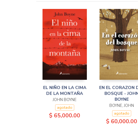
EL NIÑO EN LA CIMA
EN EL CORAZON 
DE LA MONTAÑA
BOSQUE - JOH
BOYNE
JOHN BOYNE
BOYNE, JOHN
agotado
agotado
$ 65,000.00
$ 60,000.00