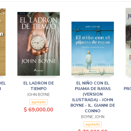
DEL
EL LADRON DE
EL NIÑO CON EL
N
TIEMPO
PIJAMA DE RAYAS
PR
(VERSION
JOHN BOYNE
ILUSTRADA) - JOHN
agotado
BOYNE - IL. GIANNI DE
$ 69,000.00
CONNO
BOYNE, JOHN
agotado