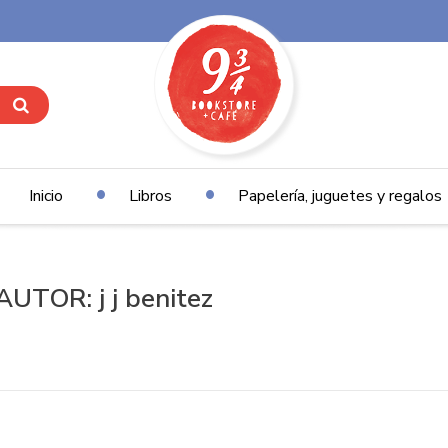
Inicio
Libros
Papelería, juguetes y regalos
UTOR: j j benitez