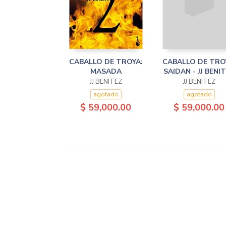
CABALLO DE TROYA:
CABALLO DE TRO
MASADA
SAIDAN - JJ BENI
JJ BENITEZ
JJ BENITEZ
agotado
agotado
$ 59,000.00
$ 59,000.00