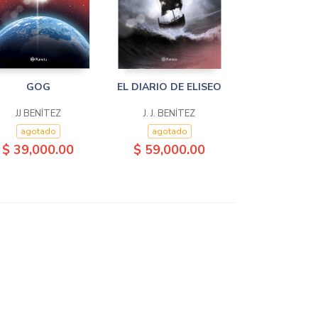
GOG
EL DIARIO DE ELISEO
JJ BENÍTEZ
J. J. BENÍTEZ
agotado
agotado
$ 39,000.00
$ 59,000.00