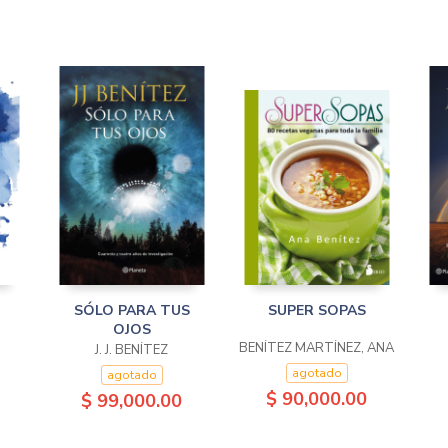
SÓLO PARA TUS
SUPER SOPAS
OJOS
BENÍTEZ MARTÍNEZ, ANA
J. J. BENÍTEZ
agotado
agotado
$ 90,000.00
$ 99,000.00