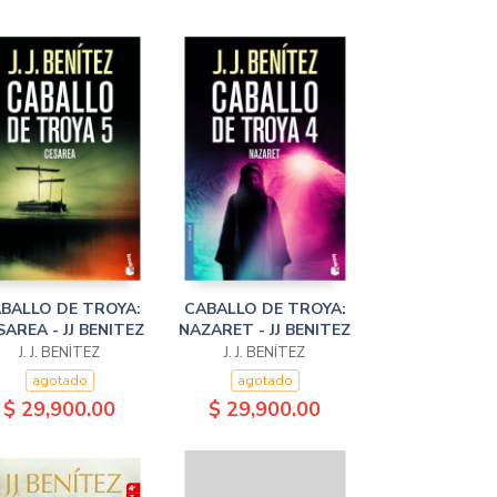
BALLO DE TROYA:
CABALLO DE TROYA:
SAREA - JJ BENITEZ
NAZARET - JJ BENITEZ
J. J. BENÍTEZ
J. J. BENÍTEZ
agotado
agotado
$ 29,900.00
$ 29,900.00