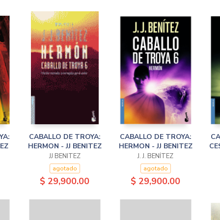
YA:
CABALLO DE TROYA:
CABALLO DE TROYA:
CA
TEZ
HERMON - JJ BENITEZ
HERMON - JJ BENITEZ
CE
JJ BENITEZ
J. J. BENÍTEZ
agotado
agotado
$ 29,900.00
$ 29,900.00