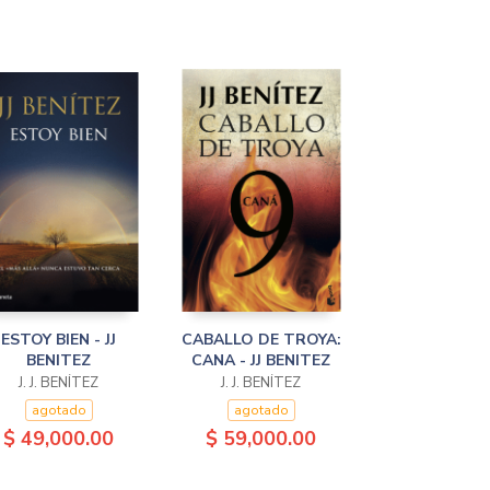
ESTOY BIEN - JJ
CABALLO DE TROYA:
BENITEZ
CANA - JJ BENITEZ
J. J. BENÍTEZ
J. J. BENÍTEZ
agotado
agotado
$ 49,000.00
$ 59,000.00