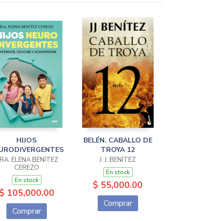
HIJOS
BELÉN. CABALLO DE
URODIVERGENTES
TROYA 12
RA. ELENA BENÍTEZ
J. J. BENÍTEZ
CEREZO
En stock
En stock
$ 55,000.00
$ 105,000.00
Comprar
Comprar