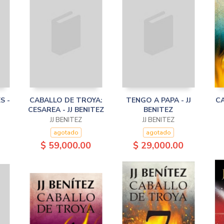
S -
CABALLO DE TROYA:
TENGO A PAPA - JJ
C
CESAREA - JJ BENITEZ
BENITEZ
JJ BENITEZ
JJ BENITEZ
agotado
agotado
$ 59,000.00
$ 29,000.00