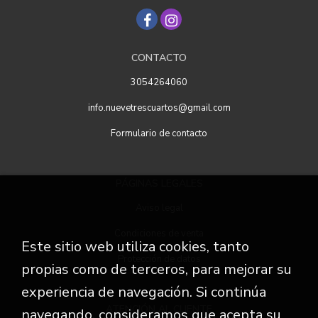
CONTACTO
3054264060
info.nuevetrescuartos@gmail.com
Formulario de contacto
PÁGINAS LEGALES
Aviso legal
Condiciones de venta
Este sitio web utiliza cookies, tanto
Protección de datos
propias como de terceros, para mejorar su
experiencia de navegación. Si continúa
ATENCIÓN AL CLIENTE
navegando, consideramos que acepta su